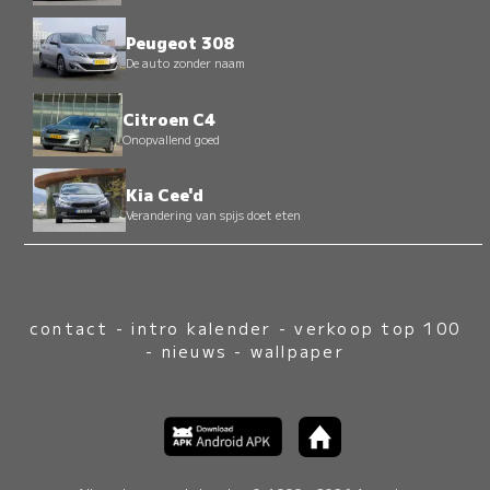
Peugeot 308
De auto zonder naam
Citroen C4
Onopvallend goed
Kia Cee'd
Verandering van spijs doet eten
contact
-
intro kalender
-
verkoop top 100
-
nieuws
-
wallpaper