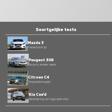
Soortgelijke tests
Mazda 3
Klasse(n)strijd
Peugeot 308
De auto zonder naam
Citroen C4
Onopvallend goed
Kia Cee'd
Verandering van spijs doet eten