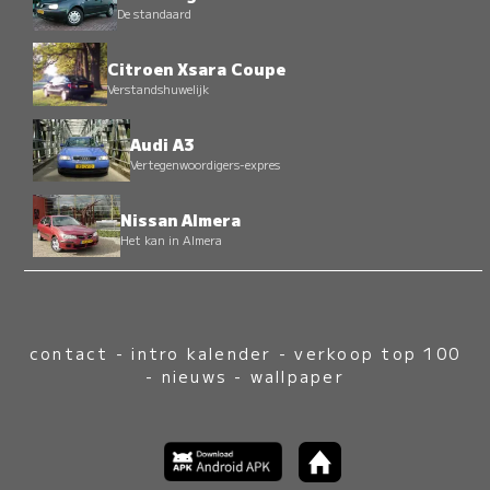
De standaard
Citroen Xsara Coupe
Verstandshuwelijk
Audi A3
Vertegenwoordigers-expres
Nissan Almera
Het kan in Almera
contact
-
intro kalender
-
verkoop top 100
-
nieuws
-
wallpaper