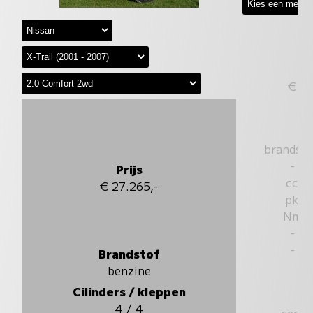
€
brandst
-
Prijs
cc
€ 27.265,-
pk
Nm
-
-
Brandstof
benzine
Cilinders / kleppen
4 / 4
sec.