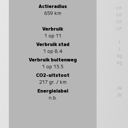
Actieradius
cm
659 km
cm
cm
cm
Verbruik
1 op 11
l
Verbruik stad
l
1 op 8.4
kg
Verbruik buitenweg
kg
1 op 13.5
CO2-uitstoot
217 gr. / km
/R
Energielabel
/R
n.b.