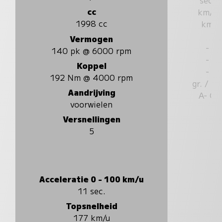
cc
km/u
1998 cc
km
Vermogen
-
140 pk @ 6000 rpm
-
Koppel
-
192 Nm @ 4000 rpm
gr. / k
Aandrijving
A- G
voorwielen
Versnellingen
5
Acceleratie 0 - 100 km/u
11 sec.
Topsnelheid
177 km/u