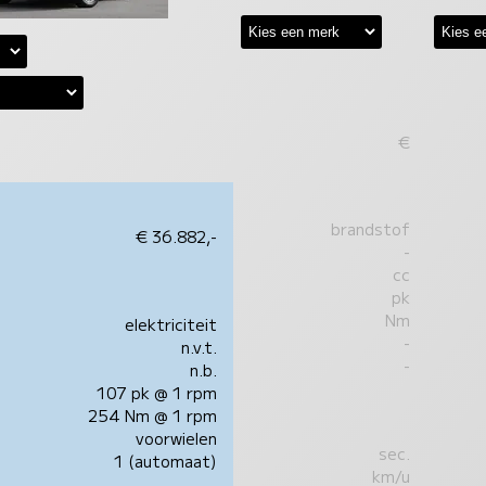
€
brandstof
€ 36.882,-
-
cc
pk
Nm
elektriciteit
-
n.v.t.
-
n.b.
107 pk @ 1 rpm
254 Nm @ 1 rpm
voorwielen
sec.
1 (automaat)
km/u