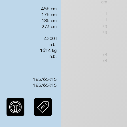
cm
456 cm
l
176 cm
l
186 cm
kg
273 cm
kg
4200 l
n.b.
1614 kg
/R
n.b.
/R
185/65R15
185/65R15