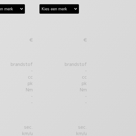
€
€
brandstof
brandstof
-
-
cc
cc
pk
pk
Nm
Nm
-
-
-
-
sec.
sec.
km/u
km/u