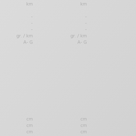
km
km
-
-
-
-
-
-
gr. / km
gr. / km
A- G
A- G
cm
cm
cm
cm
cm
cm