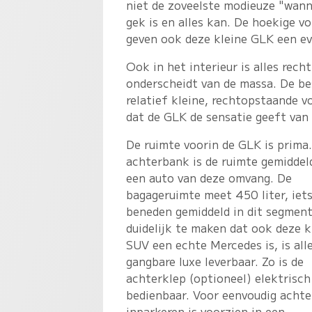
niet de zoveelste modieuze "wann
gek is en alles kan. De hoekige v
geven ook deze kleine GLK een eve
Ook in het interieur is alles rec
onderscheidt van de massa. De bes
relatief kleine, rechtopstaande v
dat de GLK de sensatie geeft van 
De ruimte voorin de GLK is prima
achterbank is de ruimte gemiddel
een auto van deze omvang. De
bagageruimte meet 450 liter, iet
beneden gemiddeld in dit segmen
duidelijk te maken dat ook deze k
SUV een echte Mercedes is, is all
gangbare luxe leverbaar. Zo is de
achterklep (optioneel) elektrisch
bedienbaar. Voor eenvoudig achte
inparkeren is voorzien in een