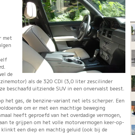
ar met
olgen
elf
rd.
wel de
zinemotor) als de 320 CDI (3,0 liter zescilinder
eze beschaafd uitziende SUV in een onvervalst beest.
p het gas, de benzine-variant net iets scherper. Een
al voldoende om er met een machtige beweging
nmaal heeft geproefd van het overdadige vermogen,
s aan te grijpen om het volle motorvermogen keer-op-
klinkt een diep en machtig geluid (ook bij de