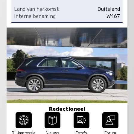
Land van herkomst
Duitsland
Interne benaming
W167
Redactioneel
Rij-impressie
Nieuws
Foto's
Forum