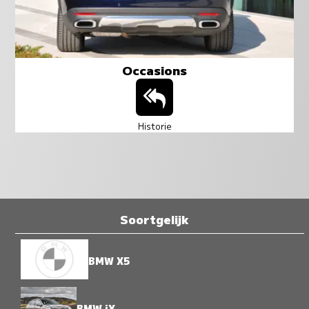
Occasions
Historie
Soortgelijk
BMW X5
BMW iX