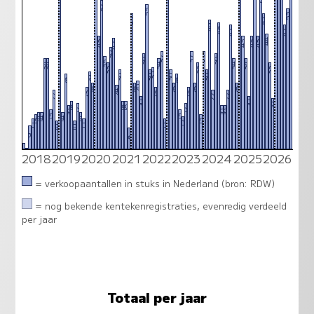
57
55
53
52
52
49
48
47
47
44
43
43
43
43
42
39
37
37
37
36
36
35
34
34
34
34
34
33
33
33
31
30
30
30
30
29
28
28
26
25
25
25
25
25
24
23
23
23
22
22
22
20
20
19
18
18
18
17
17
16
16
16
15
15
14
14
14
14
13
13
12
11
11
11
10
10
9
8
2018
2019
2020
2021
2022
2023
2024
2025
2026
2
0
= verkoopaantallen in stuks in Nederland (bron: RDW)
= nog bekende kentekenregistraties, evenredig verdeeld
per jaar
Totaal per jaar