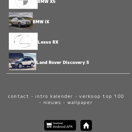
BMW X5
BMW iX
Lexus RX
Land Rover Discovery 5
contact
-
intro kalender
-
verkoop top 100
-
nieuws
-
wallpaper