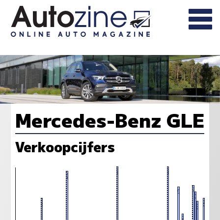
Mercedes-Benz GLE
Verkoopcijfers
86
86
83
76
75
72
69
69
67
60