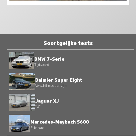
Soortgelijke tests
BMW 7-Serie
Tijdsbeeld
Daimler Super Eight
Verschil moet er zijn
Jaguar XJ
"U"
Mercedes-Maybach S600
Privilege