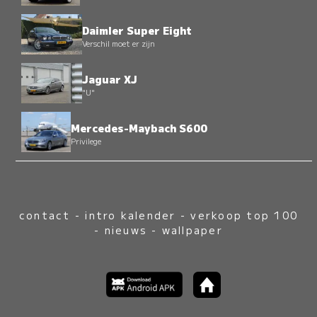
Daimler Super Eight
Verschil moet er zijn
Jaguar XJ
"U"
Mercedes-Maybach S600
Privilege
contact
-
intro kalender
-
verkoop top 100
-
nieuws
-
wallpaper