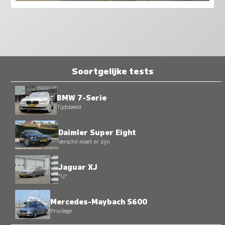
Soortgelijke tests
BMW 7-Serie
Tijdsbeeld
Daimler Super Eight
Verschil moet er zijn
Jaguar XJ
"U"
Mercedes-Maybach S600
Privilege