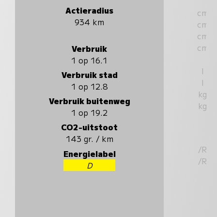
Actieradius
cm
934 km
cm
cm
cm
Verbruik
1 op 16.1
l
Verbruik stad
l
1 op 12.8
kg
Verbruik buitenweg
kg
1 op 19.2
CO2-uitstoot
143 gr. / km
/R
Energielabel
/R
D