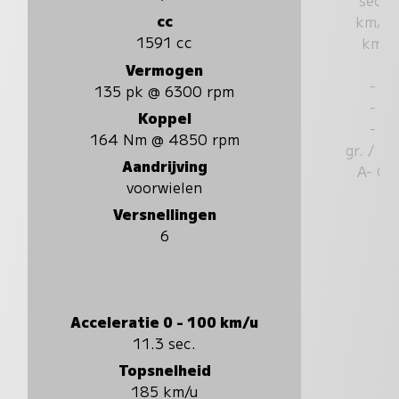
cc
km/u
1591 cc
km
Vermogen
-
135 pk @ 6300 rpm
-
Koppel
-
164 Nm @ 4850 rpm
gr. / k
Aandrijving
A- G
voorwielen
Versnellingen
6
Acceleratie 0 - 100 km/u
11.3 sec.
Topsnelheid
185 km/u