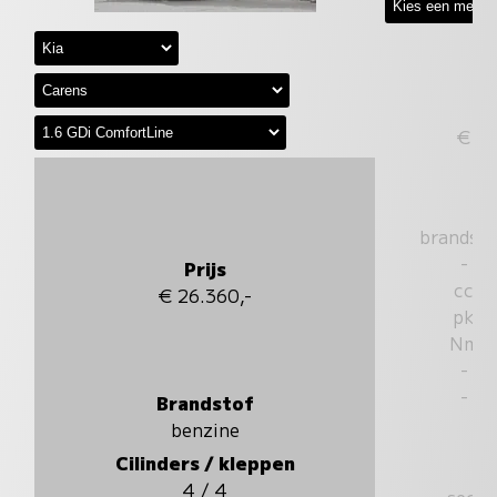
€
brandst
-
Prijs
cc
€ 26.360,-
pk
Nm
-
-
Brandstof
benzine
Cilinders / kleppen
4 / 4
sec.