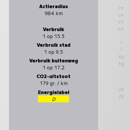
Actieradius
cm
984 km
cm
cm
cm
Verbruik
1 op 13.3
l
Verbruik stad
l
1 op 9.5
kg
Verbruik buitenweg
kg
1 op 17.2
CO2-uitstoot
179 gr. / km
/R
Energielabel
/R
D