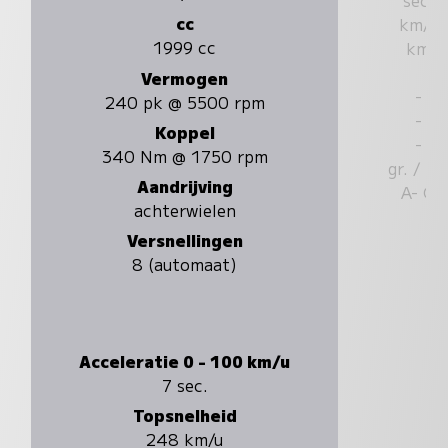
cc
km/u
1999 cc
km
Vermogen
-
240 pk @ 5500 rpm
-
Koppel
-
340 Nm @ 1750 rpm
gr. / k
Aandrijving
A- G
achterwielen
Versnellingen
8 (automaat)
Acceleratie 0 - 100 km/u
7 sec.
Topsnelheid
248 km/u