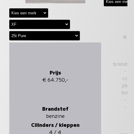
€
brandst
-
Prijs
cc
€ 64.750,-
pk
Nm
-
-
Brandstof
benzine
Cilinders / kleppen
4 / 4
sec.