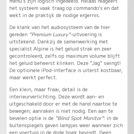
menu's zijn logisch ingedeeld. Helaas reageert
het systeem vaak traag op commando's en dat
wekt in de praktijk de nodige ergernis.
De klank van het audiosysteem van de hier
gereden
"Premium Luxury"
-uitvoering is
uitstekend. Dankzij de samenwerking met
specialist Alpine is het geluid strak en zeer
gecontroleerd, zelfs op maximum volume blijft
het geluid beheerst klinken. Deze "Jag" swingt!
De optionele iPod-interface is uiterst kostbaar,
maar werkt perfect.
Een klein, maar fraai, detail is de
interieurverlichting. Deze wordt aan- en
uitgeschakeld door er met de hand naartoe te
bewegen; aanraken is niet nodig. Een aan te
bevelen optie is de
"Blind Spot Monitor"
: in de
buitenspiegels geven lampjes weer wanneer zich
een voertuig in de dode hoek bevindt. Geen