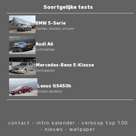
Soortgelijke tests
BMW 5-Serie
Slanker, slimmer, schoner
Audi A6
Lichtmetaal
Mercedes-Benz E-Klasse
Onthaasten
Lexus GS450h
Anders denkend
contact
-
intro kalender
-
verkoop top 100
-
nieuws
-
wallpaper