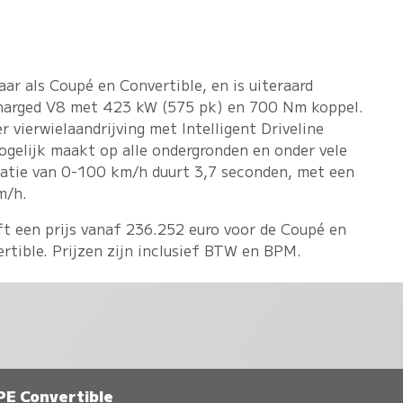
aar als Coupé en Convertible, en is uiteraard
rcharged V8 met 423 kW (575 pk) en 700 Nm koppel.
 vierwielaandrijving met Intelligent Driveline
ogelijk maakt op alle ondergronden en onder vele
atie van 0-100 km/h duurt 3,7 seconden, met een
m/h.
t een prijs vanaf 236.252 euro voor de Coupé en
rtible. Prijzen zijn inclusief BTW en BPM.
PE Convertible