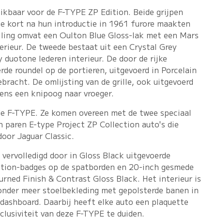
hikbaar voor de F-TYPE ZP Edition. Beide grijpen
ie kort na hun introductie in 1961 furore maakten
elling omvat een Oulton Blue Gloss-lak met een Mars
erieur. De tweede bestaat uit een Crystal Grey
duotone lederen interieur. De door de rijke
rde roundel op de portieren, uitgevoerd in Porcelain
bracht. De omlijsting van de grille, ook uitgevoerd
eens een knipoog naar vroeger.
 de F-TYPE. Ze komen overeen met de twee speciaal
 paren E-type Project ZP Collection auto's die
door Jaguar Classic.
 vervolledigd door in Gloss Black uitgevoerde
ition-badges op de spatborden en 20-inch gesmede
rned Finish & Contrast Gloss Black. Het interieur is
 onder meer stoelbekleding met gepolsterde banen in
 dashboard. Daarbij heeft elke auto een plaquette
lusiviteit van deze F-TYPE te duiden.