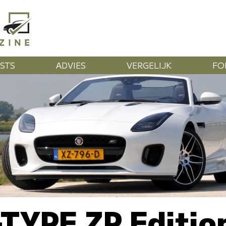
STS
ADVIES
VERGELIJK
FO
-TYPE ZP Editio