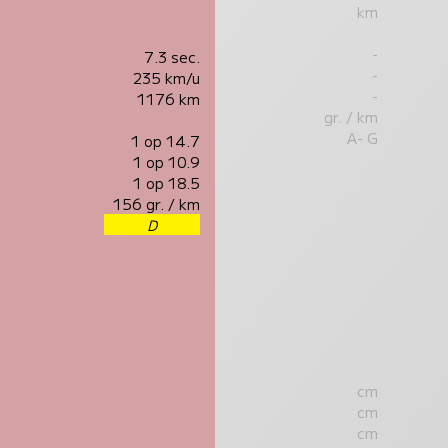
km
-
7.3 sec.
-
235 km/u
-
1176 km
gr. / km
A- G
1 op 14.7
1 op 10.9
1 op 18.5
156 gr. / km
D
cm
cm
cm