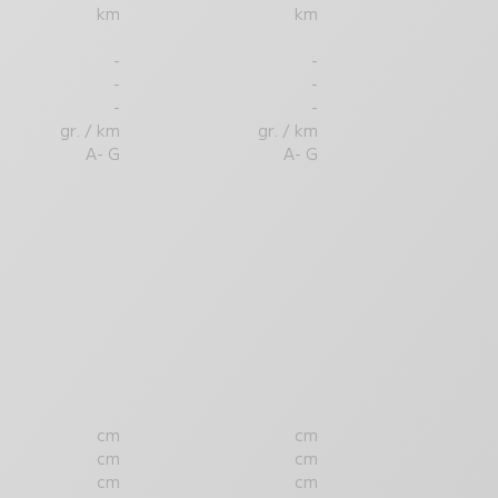
km
km
-
-
-
-
-
-
gr. / km
gr. / km
A- G
A- G
cm
cm
cm
cm
cm
cm