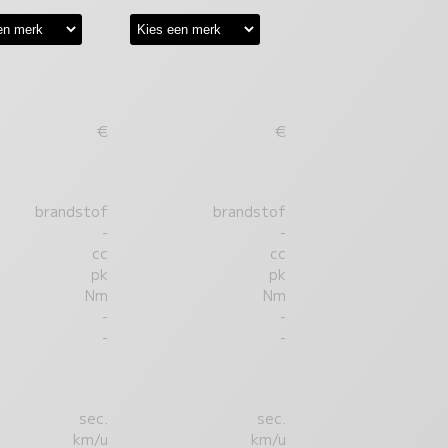
€
€
brandstof
brandstof
-
-
cc
cc
pk
pk
Nm
Nm
-
-
-
-
sec.
sec.
km/u
km/u