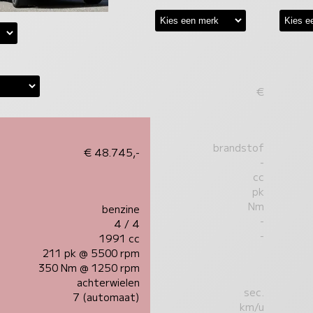
€
brandstof
€ 48.745,-
-
cc
pk
Nm
benzine
-
4 / 4
-
1991 cc
211 pk @ 5500 rpm
350 Nm @ 1250 rpm
achterwielen
sec.
7 (automaat)
km/u