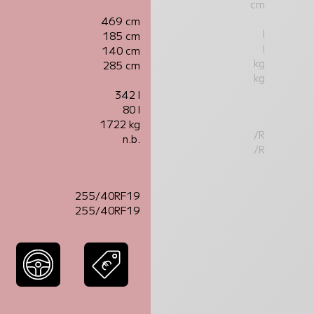
cm
469 cm
l
185 cm
l
140 cm
kg
285 cm
kg
342 l
80 l
1722 kg
/R
n.b.
/R
255/40RF19
255/40RF19