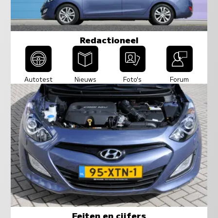
Redactioneel
Autotest
Nieuws
Foto's
Forum
Feiten en cijfers