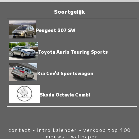
Soortgelijk
Peugeot 307 SW
Toyota Auris Touring Sports
Kia Cee'd Sportswagon
Skoda Octavia Combi
contact
-
intro kalender
-
verkoop top 100
-
nieuws
-
wallpaper