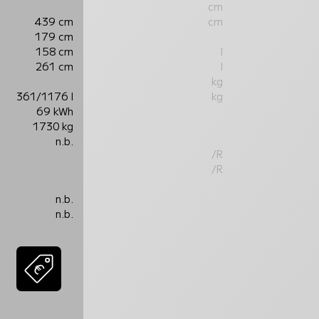
cm
439 cm
cm
179 cm
158 cm
l
261 cm
l
kg
361/1176 l
kg
69 kWh
1730 kg
n.b.
/R
/R
n.b.
n.b.