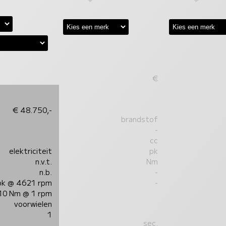
€
€ 48.750,-
brandstof
-
cc
elektriciteit
pk
n.v.t.
Nm
n.b.
-
pk @ 4621 rpm
-
10 Nm @ 1 rpm
voorwielen
1
sec.