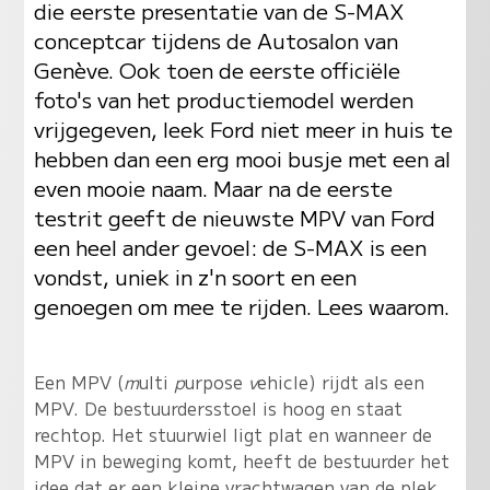
die eerste presentatie van de S-MAX
conceptcar tijdens de Autosalon van
Genève. Ook toen de eerste officiële
foto's van het productiemodel werden
vrijgegeven, leek Ford niet meer in huis te
hebben dan een erg mooi busje met een al
even mooie naam. Maar na de eerste
testrit geeft de nieuwste MPV van Ford
een heel ander gevoel: de S-MAX is een
vondst, uniek in z'n soort en een
genoegen om mee te rijden. Lees waarom.
Een MPV (
m
ulti
p
urpose
v
ehicle) rijdt als een
MPV. De bestuurdersstoel is hoog en staat
rechtop. Het stuurwiel ligt plat en wanneer de
MPV in beweging komt, heeft de bestuurder het
idee dat er een kleine vrachtwagen van de plek