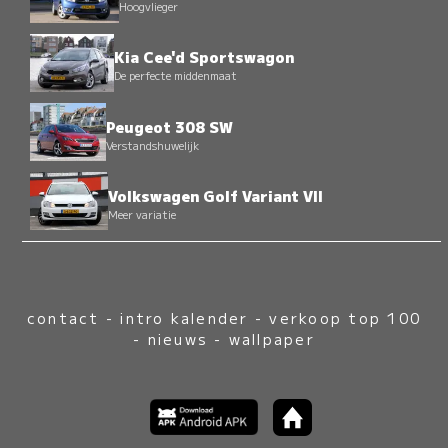
Hoogvlieger
Kia Cee'd Sportswagon
De perfecte middenmaat
Peugeot 308 SW
Verstandshuwelijk
Volkswagen Golf Variant VII
Meer variatie
contact
-
intro kalender
-
verkoop top 100
-
nieuws
-
wallpaper