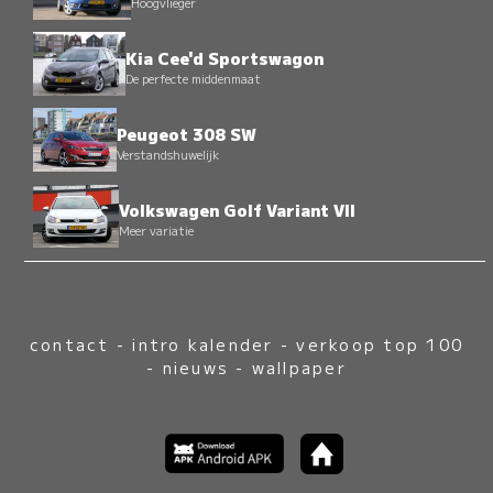
Hoogvlieger
Kia Cee'd Sportswagon
De perfecte middenmaat
Peugeot 308 SW
Verstandshuwelijk
Volkswagen Golf Variant VII
Meer variatie
contact
-
intro kalender
-
verkoop top 100
-
nieuws
-
wallpaper