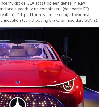
onderhuids: de CLA staat op een geheel nieuw
entionele aandrijving combineert (de aparte EQ-
vallen). Dit platform zal in de nabije toekomst
e modellen (een shooting brake en meerdere SUV's).