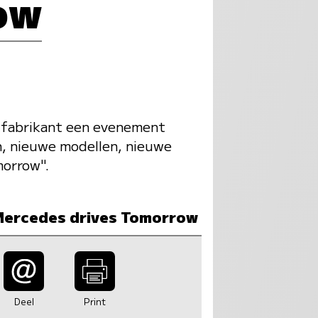
ow
de fabrikant een evenement
n, nieuwe modellen, nieuwe
morrow".
Mercedes drives Tomorrow
Deel
Print