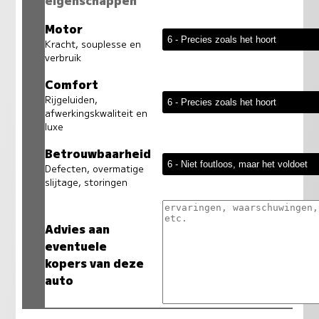
eigenschappen
Motor
Kracht, souplesse en
verbruik
Comfort
Rijgeluiden,
afwerkingskwaliteit en
luxe
Betrouwbaarheid
Defecten, overmatige
slijtage, storingen
Advies aan
eventuele
kopers van deze
auto