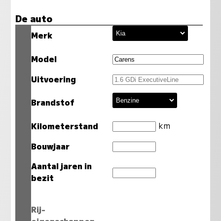
De auto
Merk
Model
Uitvoering
Brandstof
km
Kilometerstand
Bouwjaar
Aantal jaren in
bezit
Rij-