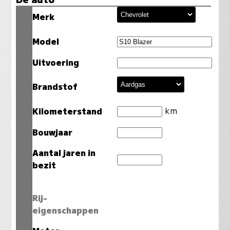
Merk
Model
Uitvoering
Brandstof
km
Kilometerstand
Bouwjaar
Aantal jaren in
bezit
Rij-
eigenschappen