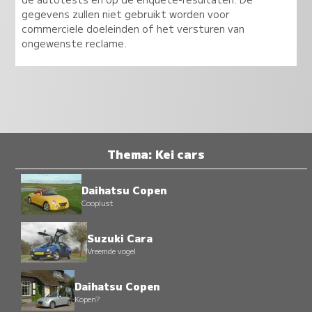
gegevens zullen niet gebruikt worden voor
commerciele doeleinden of het versturen van
ongewenste reclame.
Thema: Kei cars
Daihatsu Copen
Cooplust
Suzuki Cara
Vreemde vogel
Daihatsu Copen
Kopen?