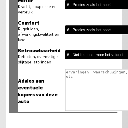
Motor
Kracht, souplesse en
verbruik
Comfort
Rijgeluiden,
afwerkingskwaliteit en
luxe
Betrouwbaarheid
Defecten, overmatige
slijtage, storingen
Advies aan
eventuele
kopers van deze
auto