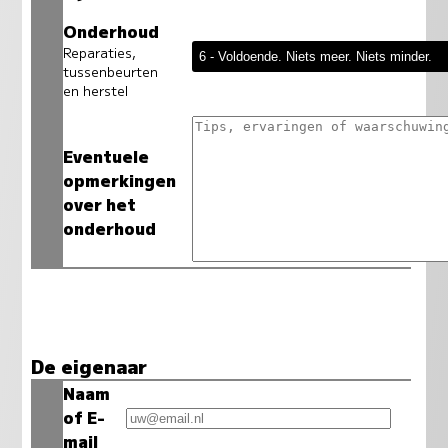
Onderhoud
Reparaties,
tussenbeurten
en herstel
Eventuele
opmerkingen
over het
onderhoud
De eigenaar
Naam
of E-
mail