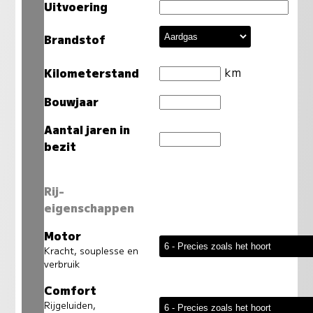
Uitvoering
Brandstof
km
Kilometerstand
Bouwjaar
Aantal jaren in
bezit
Rij-
eigenschappen
Motor
Kracht, souplesse en
verbruik
Comfort
Rijgeluiden,