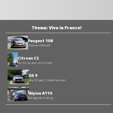
Thema: Vive la France!
Peugeot 108
Charme-offensief
Citroen C2
Du vin, du pain, du Citroen
DS 9
Wie DS past, trekke hem aan
Alpine A110
De legende is terug