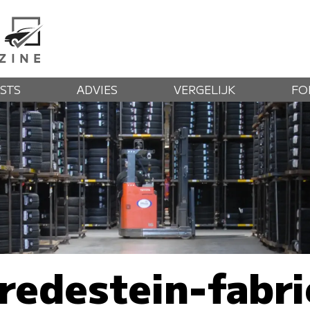
STS
ADVIES
VERGELIJK
FO
redestein-fabri