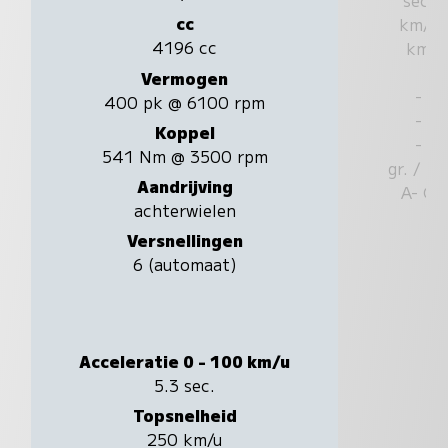
cc
km/u
4196 cc
km
Vermogen
-
400 pk @ 6100 rpm
-
Koppel
-
541 Nm @ 3500 rpm
gr. / k
Aandrijving
A- G
achterwielen
Versnellingen
6 (automaat)
Acceleratie 0 - 100 km/u
5.3 sec.
Topsnelheid
250 km/u