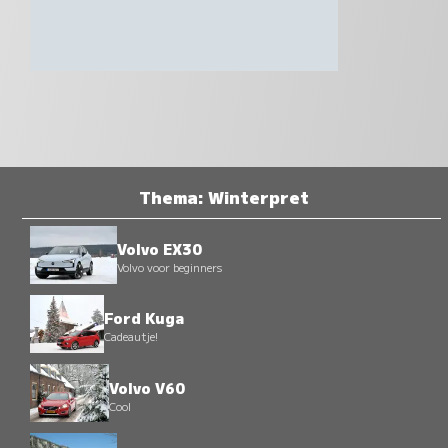
Thema: Winterpret
Volvo EX30
Volvo voor beginners
Ford Kuga
Cadeautje!
Volvo V60
Cool