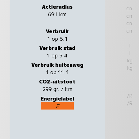
Actieradius
cm
691 km
cm
cm
cm
Verbruik
1 op 8.1
l
Verbruik stad
l
1 op 5.4
kg
Verbruik buitenweg
kg
1 op 11.1
CO2-uitstoot
299 gr. / km
/R
Energielabel
/R
F