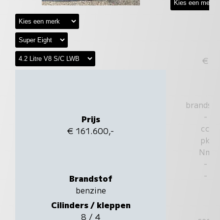
€
brandst
-
Prijs
cc
€ 161.600,-
pk
Nm
-
-
Brandstof
benzine
Cilinders / kleppen
8 / 4
sec.