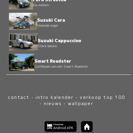
Ka-meleon
Suzuki Cara
Vreemde vogel
Suzuki Cappuccino
Sterk bakkie
Smart Roadster
Confessies van een Smart Roadster
contact
-
intro kalender
-
verkoop top 100
-
nieuws
-
wallpaper