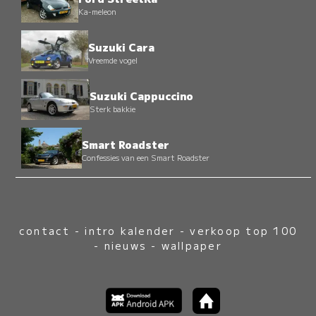
Ka-meleon
Suzuki Cara
Vreemde vogel
Suzuki Cappuccino
Sterk bakkie
Smart Roadster
Confessies van een Smart Roadster
contact
-
intro kalender
-
verkoop top 100
-
nieuws
-
wallpaper