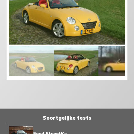
Soortgelijke tests
Ford StreetKa