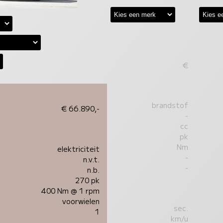
€
brandstof
€ 66.890,-
-
cc
pk
Nm
elektriciteit
-
n.v.t.
-
n.b.
270 pk
400 Nm @ 1 rpm
voorwielen
sec.
1
km/u