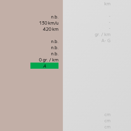
km
-
n.b.
-
130 km/u
-
420 km
gr. / km
A- G
n.b.
n.b.
n.b.
0 gr. / km
A
cm
cm
cm