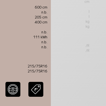
cm
600 cm
l
n.b.
l
205 cm
kg
400 cm
kg
n.b.
111 kWh
n.b.
/R
n.b.
/R
215/75R16
215/75R16