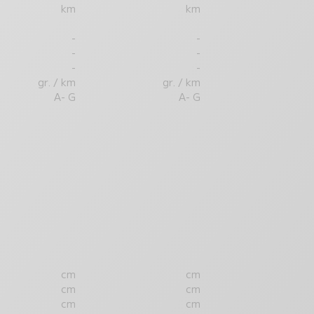
km
km
-
-
-
-
-
-
gr. / km
gr. / km
A- G
A- G
cm
cm
cm
cm
cm
cm