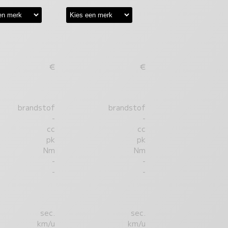
€
€
brandstof
brandstof
-
-
cc
cc
pk
pk
Nm
Nm
-
-
-
-
sec.
sec.
km/u
km/u