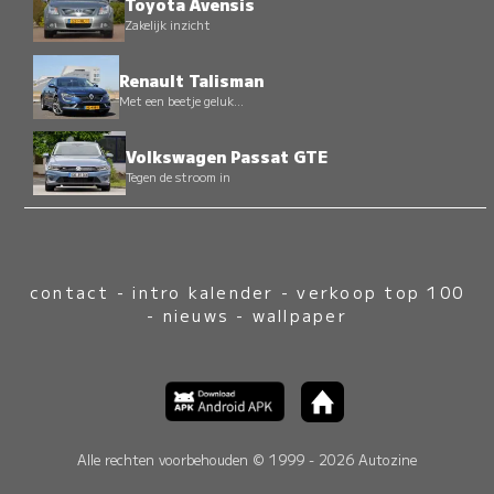
Toyota Avensis
Zakelijk inzicht
Renault Talisman
Met een beetje geluk...
Volkswagen Passat GTE
Tegen de stroom in
contact
-
intro kalender
-
verkoop top 100
-
nieuws
-
wallpaper
Alle rechten voorbehouden © 1999 - 2026 Autozine