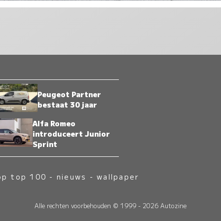
Peugeot Partner
bestaat 30 jaar
Alfa Romeo
introduceert Junior
Sprint
op top 100
-
nieuws
-
wallpaper
Alle rechten voorbehouden © 1999 - 2026 Autozine