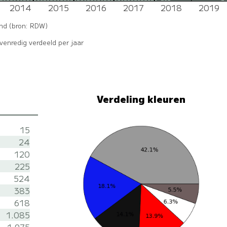
10
11
11
9
9
9
8
9
8
8
2014
2015
2016
2017
2018
2019
7
5
5
3
4
4
3
4
0
1
0
1
0
0
0
0
0
0
0
0
0
0
0
1
and (bron: RDW)
enredig verdeeld per jaar
Verdeling kleuren
15
24
120
225
524
383
618
1.085