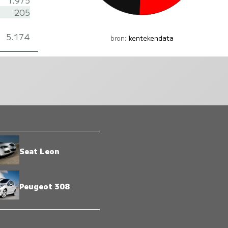
1.975
205
5.174
bron:
kentekendata
Seat Leon
Peugeot 308