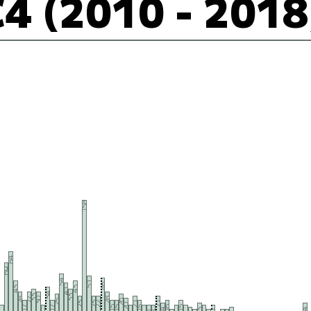
C4 (2010 - 2018
158
84
69
54
51
46
43
43
41
34
33
33
28
27
30
28
25
26
21
23
23
22
21
20
17
17
15
15
15
16
15
14
13
14