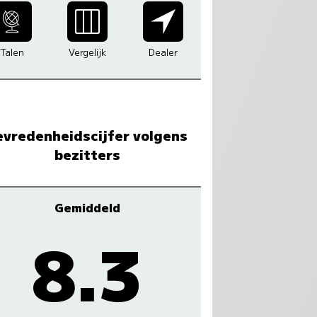
Talen
Vergelijk
Dealer
evredenheidscijfer volgens
bezitters
Gemiddeld
8.3