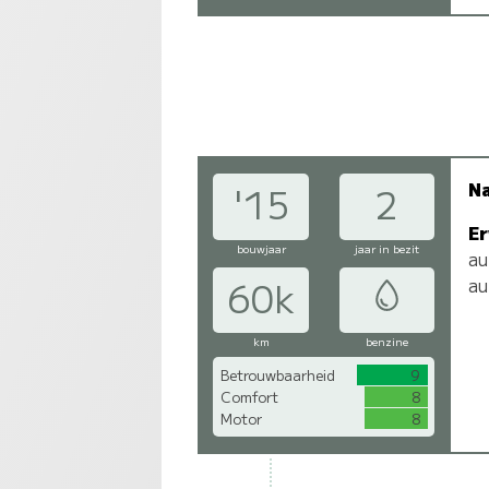
N
'15
2
Er
bouwjaar
jaar in bezit
au
au
60k
km
benzine
Betrouwbaarheid
9
Comfort
8
Motor
8