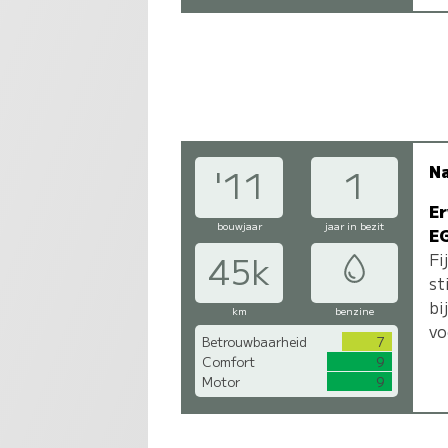
N
'11
1
Er
bouwjaar
jaar in bezit
E
Fi
45k
st
bi
km
benzine
vo
Betrouwbaarheid
7
Comfort
9
Motor
9