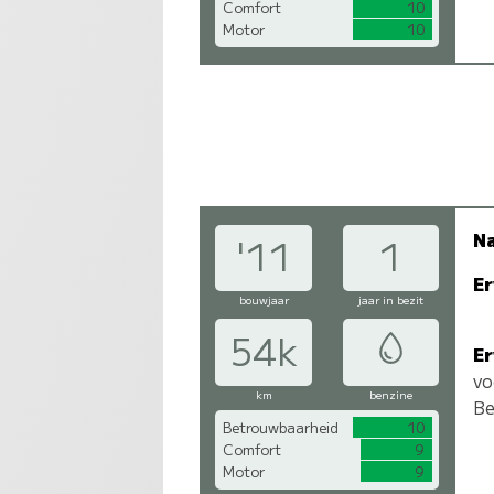
Comfort
10
Motor
10
N
'11
1
Er
bouwjaar
jaar in bezit
54k
Er
vo
km
benzine
Be
Betrouwbaarheid
10
Comfort
9
Motor
9