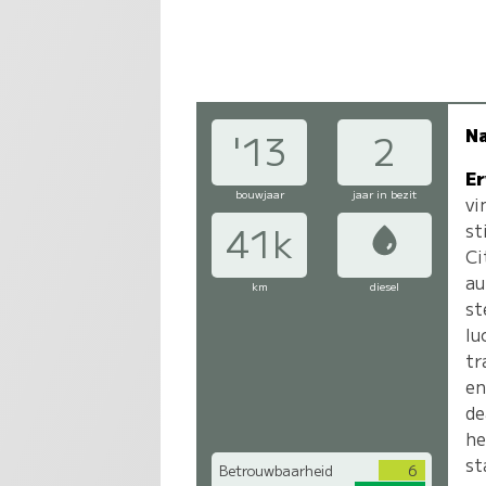
N
'13
2
Er
bouwjaar
jaar in bezit
vi
st
41k
Ci
au
km
diesel
st
lu
tr
en
de
he
st
Betrouwbaarheid
6