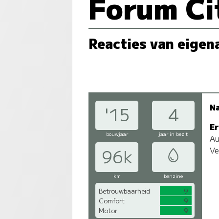
Forum Ci
Reacties van eigen
N
'15
4
Er
bouwjaar
jaar in bezit
Au
Ve
96k
km
benzine
Betrouwbaarheid
9
Comfort
9
Motor
9