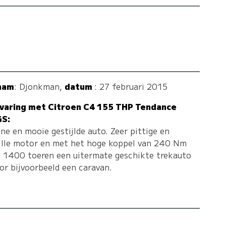
aam
:
Djonkman
,
datum
: 27 februari 2015
varing met Citroen C4 155 THP Tendance
GS:
jne en mooie gestijlde auto. Zeer pittige en
ille motor en met het hoge koppel van 240 Nm
j 1400 toeren een uitermate geschikte trekauto
or bijvoorbeeld een caravan.