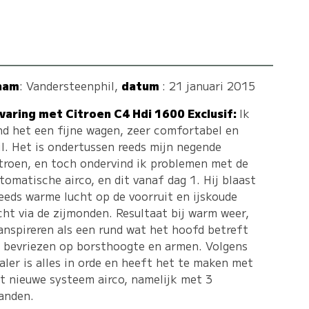
aam
:
Vandersteenphil
,
datum
: 21 januari 2015
varing met Citroen C4 Hdi 1600 Exclusif:
Ik
nd het een fijne wagen, zeer comfortabel en
il. Het is ondertussen reeds mijn negende
troen, en toch ondervind ik problemen met de
tomatische airco, en dit vanaf dag 1. Hij blaast
eeds warme lucht op de voorruit en ijskoude
cht via de zijmonden. Resultaat bij warm weer,
anspireren als een rund wat het hoofd betreft
 bevriezen op borsthoogte en armen. Volgens
aler is alles in orde en heeft het te maken met
t nieuwe systeem airco, namelijk met 3
anden.