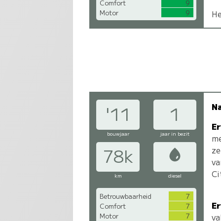
Comfort
9
Motor
9
He
N
'11
1
Er
bouwjaar
jaar in bezit
me
ze
78k
va
Ci
km
diesel
Betrouwbaarheid
7
Er
Comfort
7
Motor
7
va