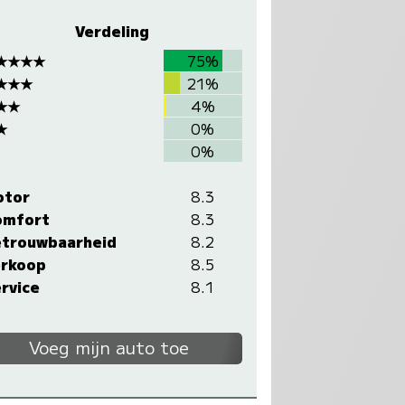
Verdeling
★★★★
75%
★★★
21%
★★
4%
★
0%
0%
otor
8.3
omfort
8.3
trouwbaarheid
8.2
rkoop
8.5
rvice
8.1
Voeg mijn auto toe