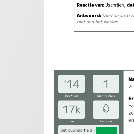
Reactie van:
Jschrijen,
da
Antwoord:
Vind de auto z
niet aan het werken.
N
'14
1
2
bouwjaar
jaar in bezit
Er
Fa
17k
ze
en
km
benzine
Betrouwbaarheid
10