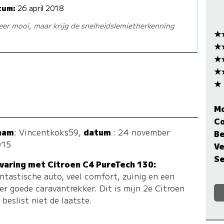
tum:
26 april 2018
eer mooi, maar krijg de snelheidslemietherkenning
★
★
★
★
★
M
C
aam
:
Vincentkoks59
,
datum
: 24 november
Be
015
Ve
Se
varing met Citroen C4 PureTech 130:
ntastische auto, veel comfort, zuinig en een
er goede caravantrekker. Dit is mijn 2e Citroen
 beslist niet de laatste.