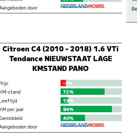
Aangeboden door
Be
Citroen C4 (2010 - 2018) 1.6 VTi
Tendance NIEUWSTAAT LAGE
KMSTAND PANO
Prijs
-9%
KM-stand
72%
Leeftijd
13%
KM per jaar
84%
Gemiddeld
40%
Aangeboden door