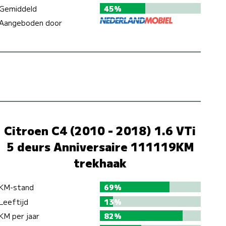
Gemiddeld
45%
Aangeboden door
Citroen C4 (2010 - 2018) 1.6 VTi
5 deurs Anniversaire 111119KM
trekhaak
KM-stand
69%
Leeftijd
13%
KM per jaar
82%