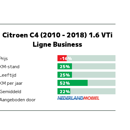
Citroen C4 (2010 - 2018) 1.6 VTi
Ligne Business
Prijs
-16%
KM-stand
25%
Leeftijd
25%
KM per jaar
52%
Gemiddeld
22%
Aangeboden door