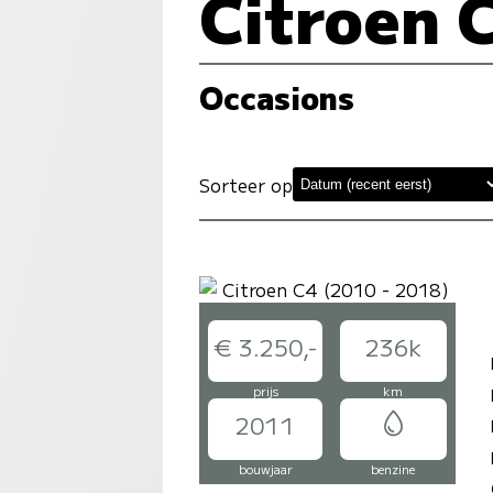
Citroen 
Occasions
Sorteer op
€ 3.250,-
236k
prijs
km
2011
bouwjaar
benzine