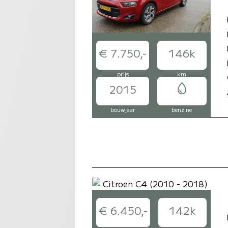
€ 7.750,-
146k
prijs
km
2015
bouwjaar
benzine
€ 6.450,-
142k