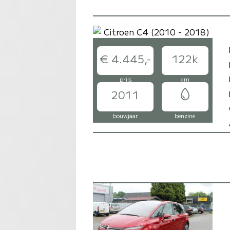
€ 4.445,-
122k
prijs
km
2011
bouwjaar
benzine