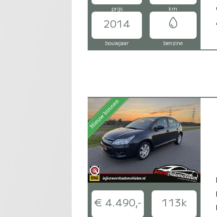
prijs
km
2014
bouwjaar
benzine
€ 4.490,-
113k