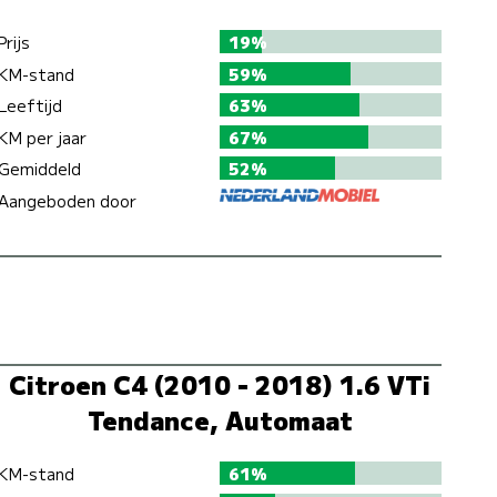
Prijs
19%
KM-stand
59%
Leeftijd
63%
KM per jaar
67%
Gemiddeld
52%
Aangeboden door
Citroen C4 (2010 - 2018) 1.6 VTi
Tendance, Automaat
KM-stand
61%