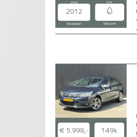
prijs
km
2012
bouwjaar
benzine
€ 5.998,-
149k