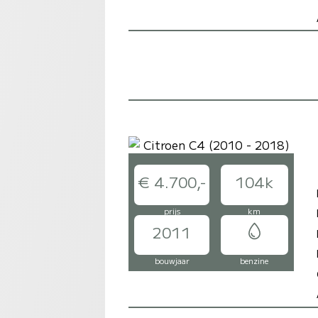
€ 4.700,-
104k
prijs
km
2011
bouwjaar
benzine