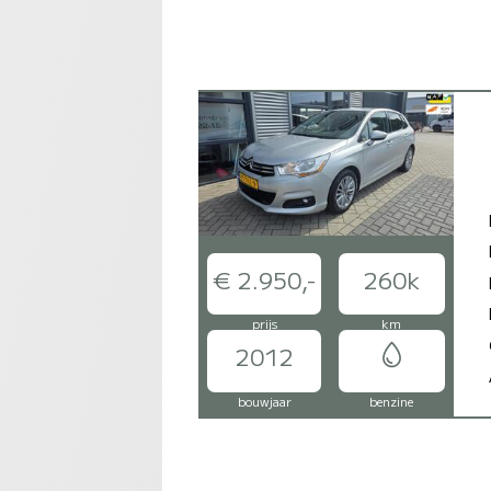
€ 2.950,-
260k
prijs
km
2012
bouwjaar
benzine