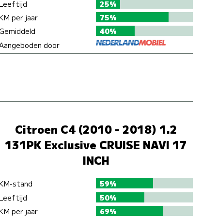
Leeftijd
25%
KM per jaar
75%
Gemiddeld
40%
Aangeboden door
Citroen C4 (2010 - 2018) 1.2
131PK Exclusive CRUISE NAVI 17
INCH
KM-stand
59%
Leeftijd
50%
KM per jaar
69%