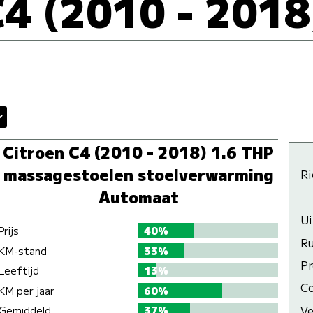
C4 (2010 - 2018
Citroen C4 (2010 - 2018) 1.6 THP
massagestoelen stoelverwarming
Ri
Automaat
Ui
Prijs
40%
R
KM-stand
33%
Pr
Leeftijd
13%
C
KM per jaar
60%
Ve
Gemiddeld
37%