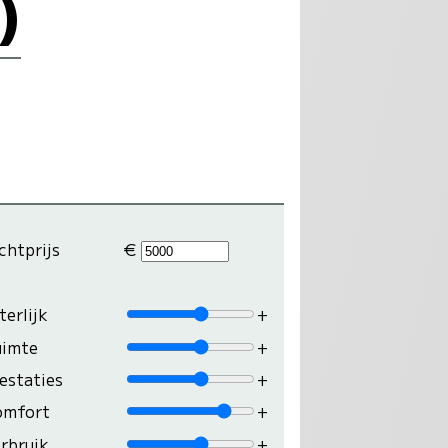
)
chtprijs
€
terlijk
+
uimte
+
estaties
+
omfort
+
rbruik
+