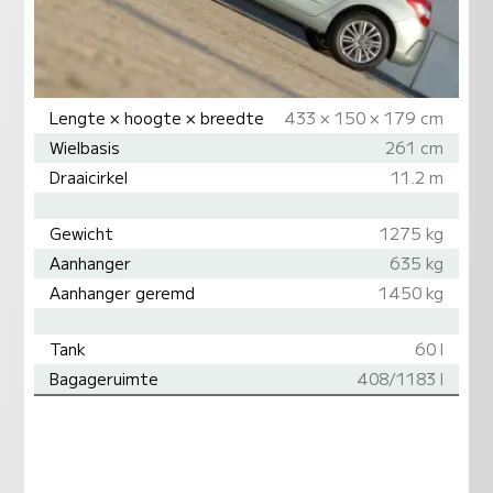
Lengte × hoogte × breedte
433 × 150 × 179 cm
Wielbasis
261 cm
Draaicirkel
11.2 m
Gewicht
1275 kg
Aanhanger
635 kg
Aanhanger geremd
1450 kg
Tank
60 l
Bagageruimte
408/1183 l