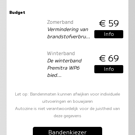
Budget
€ 59
Zomerband
Vermindering van
Info
brandstofverbru...
Winterband
€ 69
De winterband
Premitra WP6
Info
bied...
Let op: Bandenmaten kunnen afwijken voor individuele
uitvoeringen en bouwjaren
Autozine is niet verantwoordelijk voor de juistheid van
deze gegevens
Bandenkiezer