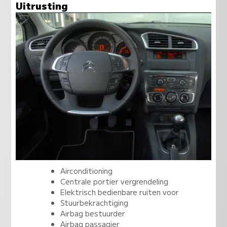
Uitrusting
Airconditioning
Centrale portier vergrendeling
Elektrisch bedienbare ruiten voor
Stuurbekrachtiging
Airbag bestuurder
Airbag passagier