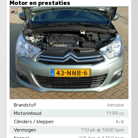
Motor en prestaties
Brandstof
benzine
Motorinhoud
1199 cc
Cilinders / kleppen
4/4
Vermogen
110 pk @ 5500 tpm
Koppel
205 Nm @ 1750 tpm