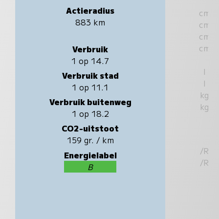
Actieradius
cm
883 km
cm
cm
cm
Verbruik
1 op 14.7
l
Verbruik stad
l
1 op 11.1
kg
Verbruik buitenweg
kg
1 op 18.2
CO2-uitstoot
159 gr. / km
/R
Energielabel
/R
B