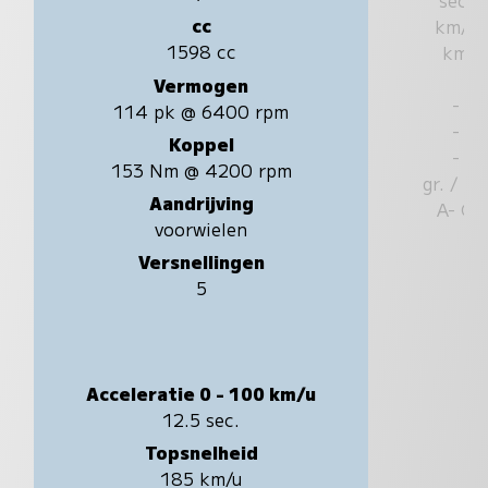
cc
km/u
1598 cc
km
Vermogen
-
114 pk @ 6400 rpm
-
Koppel
-
153 Nm @ 4200 rpm
gr. / k
Aandrijving
A- G
voorwielen
Versnellingen
5
Acceleratie 0 - 100 km/u
12.5 sec.
Topsnelheid
185 km/u