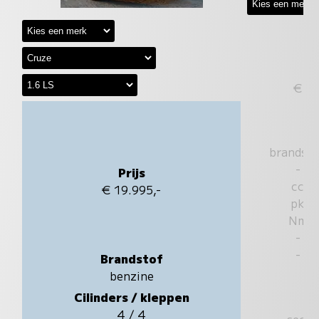
€
brandst
-
Prijs
cc
€ 19.995,-
pk
Nm
-
-
Brandstof
benzine
Cilinders / kleppen
4 / 4
sec.