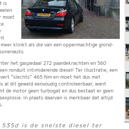
 is
uwelen
er moet
te
e
ht
 meer klinkt als die van een oppermachtige grond-
rsonenauto.
ter het gaspedaal 272 paardekrachten en 560
en ronduit intimiderende diesel! Ter illustratie, een
evert "slechts" 465 Nm en moet het dus met
s al dit geweld eenvoudig controleerbaar, want
ent de motor geen turbogat en dus bestaat er geen
explosie. In plaats daarvan is merkbaar dat altijd
s.
535d is de snelste diesel ter