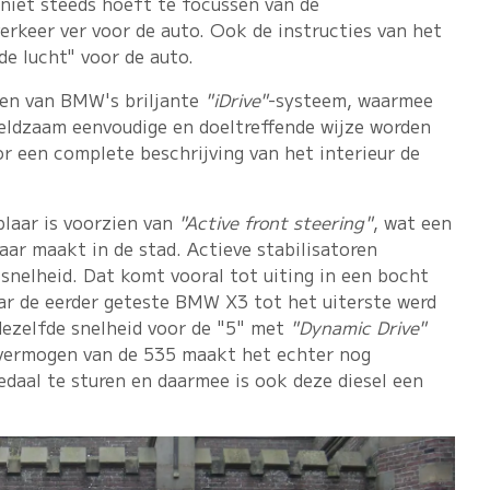
niet steeds hoeft te focussen van de
verkeer ver voor de auto. Ook de instructies van het
de lucht" voor de auto.
ien van BMW's briljante
"iDrive"
-systeem, waarmee
zeldzaam eenvoudige en doeltreffende wijze worden
r een complete beschrijving van het interieur de
plaar is voorzien van
"Active front steering"
, wat een
aar maakt in de stad. Actieve stabilisatoren
snelheid. Dat komt vooral tot uiting in een bocht
ar de eerder geteste BMW X3 tot het uiterste werd
dezelfde snelheid voor de "5" met
"Dynamic Drive"
 vermogen van de 535 maakt het echter nog
daal te sturen en daarmee is ook deze diesel een