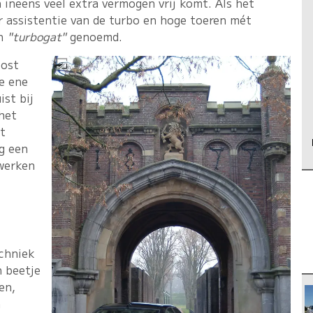
neens veel extra vermogen vrij komt. Als het
r assistentie van de turbo en hoge toeren mét
en
"turbogat"
genoemd.
lost
e ene
ist bij
het
t
g een
 werken
echniek
n beetje
en,
n