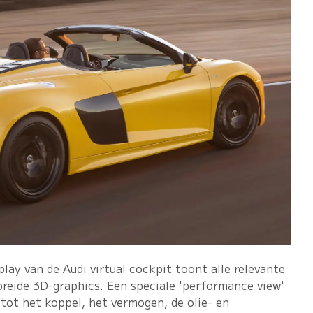
splay van de Audi virtual cockpit toont alle relevante
breide 3D-graphics. Een speciale 'performance view'
tot het koppel, het vermogen, de olie- en