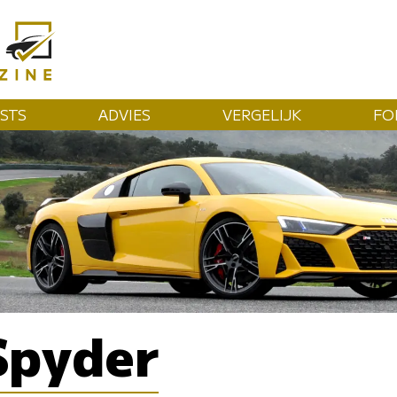
STS
ADVIES
VERGELIJK
FO
Spyder