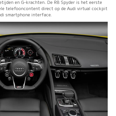
tijden en G-krachten. De R8 Spyder is het eerste
le telefooncontent direct op de Audi virtual cockpit
di smartphone interface.