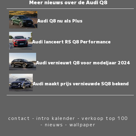
Meer nieuws over de Audi Q8
Audi Q8 nu als Plus
Audi lanceert RS Q8 Performance
Audi vernieuwt Q8 voor modeljaar 2024
Audi maakt prijs vernieuwde SQ8 bekend
contact
-
intro kalender
-
verkoop top 100
-
nieuws
-
wallpaper