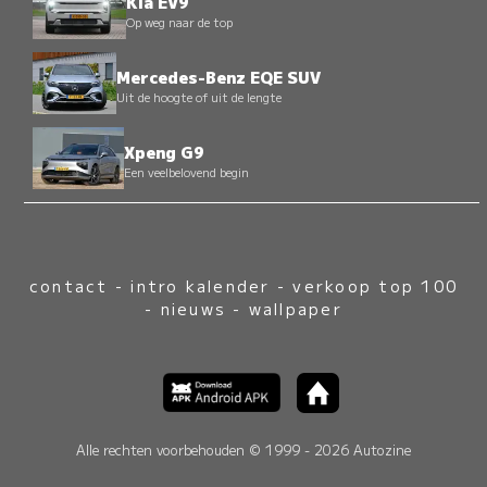
Kia EV9
Op weg naar de top
Mercedes-Benz EQE SUV
Uit de hoogte of uit de lengte
Xpeng G9
Een veelbelovend begin
contact
-
intro kalender
-
verkoop top 100
-
nieuws
-
wallpaper
Alle rechten voorbehouden © 1999 - 2026 Autozine