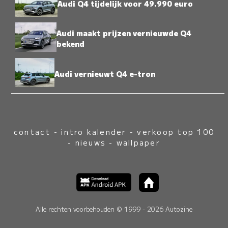
Audi Q4 tijdelijk voor 49.990 euro
Audi maakt prijzen vernieuwde Q4
bekend
Audi vernieuwt Q4 e-tron
contact
-
intro kalender
-
verkoop top 100
-
nieuws
-
wallpaper
Alle rechten voorbehouden © 1999 - 2026 Autozine