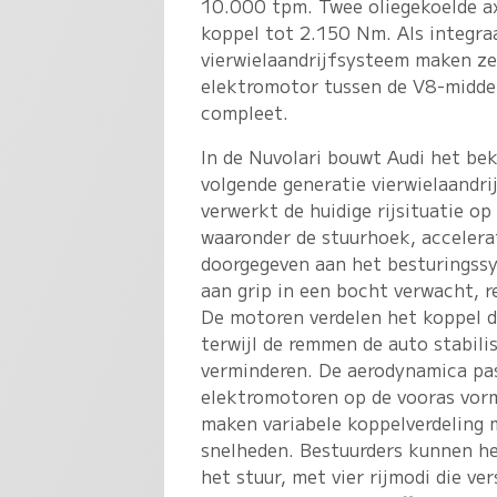
10.000 tpm. Twee oliegekoelde ax
koppel tot 2.150 Nm. Als integra
vierwielaandrijfsysteem maken ze 
elektromotor tussen de V8-midde
compleet.
In de Nuvolari bouwt Audi het bek
volgende generatie vierwielaandri
verwerkt de huidige rijsituatie o
waaronder de stuurhoek, accelerat
doorgegeven aan het besturingssy
aan grip in een bocht verwacht, r
De motoren verdelen het koppel da
terwijl de remmen de auto stabili
verminderen. De aerodynamica pas
elektromotoren op de vooras vor
maken variabele koppelverdeling 
snelheden. Bestuurders kunnen he
het stuur, met vier rijmodi die ver