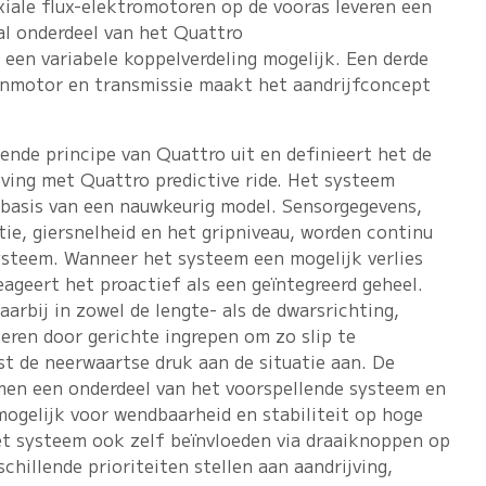
iale flux-elektromotoren op de vooras leveren een
al onderdeel van het Quattro
een variabele koppelverdeling mogelijk. Een derde
nmotor en transmissie maakt het aandrijfconcept
ende principe van Quattro uit en definieert het de
jving met Quattro predictive ride. Het systeem
p basis van een nauwkeurig model. Sensorgegevens,
ie, giersnelheid en het gripniveau, worden continu
steem. Wanneer het systeem een mogelijk verlies
eageert het proactief als een geïntegreerd geheel.
arbij in zowel de lengte- als de dwarsrichting,
seren door gerichte ingrepen om zo slip te
t de neerwaartse druk aan de situatie aan. De
men een onderdeel van het voorspellende systeem en
mogelijk voor wendbaarheid en stabiliteit op hoge
t systeem ook zelf beïnvloeden via draaiknoppen op
schillende prioriteiten stellen aan aandrijving,