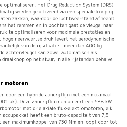
 te optimaliseren. Het Drag Reduction System (DRS),
dmatig worden geactiveerd via een speciale knop op
e laten zakken, waardoor de luchtweerstand afneemt
ens het remmen en in bochten gaat de vleugel naar
uk te optimaliseren voor maximale prestaties en
et hoge neerwaartse druk levert het aerodynamische
hankelijk van de rijsituatie - meer dan 400 kg
 de achtervleugel kan zowel automatisch als
draaiknop op het stuur, in alle rijstanden behalve
ier motoren
en door een hybride aandrijflijn met een maximaal
01 pk). Deze aandrijflijn combineert een 588 kW
urbomotor met drie axiale flux-elektromotoren, elk
n accupakket heeft een bruto-capaciteit van 7,3
t een maximumkoppel van 730 Nm en loopt door tot