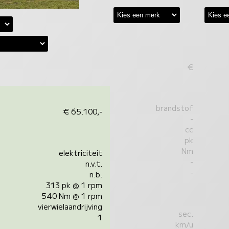
€
brandstof
€ 65.100,-
-
cc
pk
Nm
elektriciteit
-
n.v.t.
-
n.b.
313 pk @ 1 rpm
540 Nm @ 1 rpm
vierwielaandrijving
sec.
1
km/u