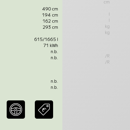
cm
490 cm
l
194 cm
l
162 cm
kg
293 cm
kg
615/1665 l
71 kWh
n.b.
/R
n.b.
/R
n.b.
n.b.