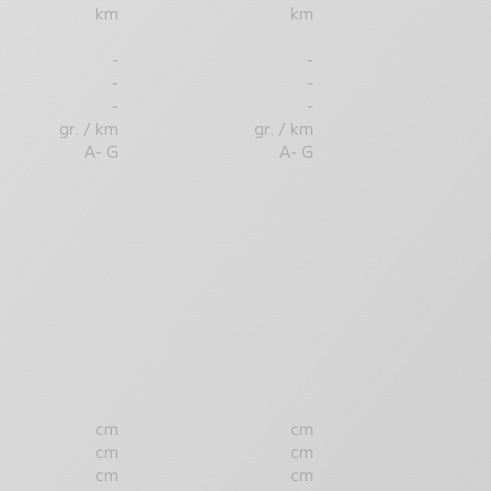
km
km
-
-
-
-
-
-
gr. / km
gr. / km
A- G
A- G
cm
cm
cm
cm
cm
cm