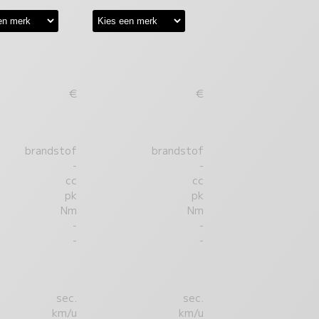
€
€
brandstof
brandstof
-
-
cc
cc
pk
pk
Nm
Nm
-
-
-
-
sec.
sec.
km/u
km/u