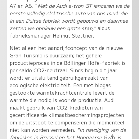
A7 en A8. "
Met de Audi e-tron GT lanceren we de
eerste volledig elektrische auto van ons merk die
in een Duitse fabriek wordt gebouwd en daarmee
zetten we opnieuw een grote stap,"
aldus
fabrieksmanager Helmut Stettner.
Niet alleen het aandrijfconcept van de nieuwe
Gran Turismo is duurzaam; het gehele
productieproces in de Böllinger Höfe-fabriek is
per saldo CO2-neutraal. Sinds begin dit jaar
wordt er uitsluitend gebruikgemaakt van
ecologische elektriciteit. Een met biogas
gestookte warmtekrachtcentrale levert de
warmte die nodig is voor de productie. Audi
maakt gebruik van CO2-kredieten van
gecertificeerde klimaatbeschermingsprojecten
om de uitstoot te compenseren die momenteel
niet kan worden vermeden.
"In navolging van de
fabrieken in Brussel en het Hongaarse GyÅ'r is