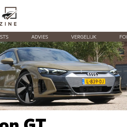
STS
ADVIES
VERGELIJK
FO
ron GT