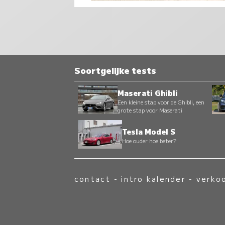
Soortgelijke tests
Maserati Ghibli
Een kleine stap voor de Ghibli, een
grote stap voor Maserati
Tesla Model S
Hoe ouder hoe beter?
contact
-
intro kalender
-
verko