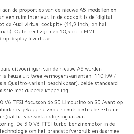
ij aan de proporties van de nieuwe A5-modellen en
an een ruim interieur. In de cockpit is de 'digital
et de Audi virtual cockpit+ (11,9 inch) en het
inch). Optioneel zijn een 10,9 inch MMI
-up display leverbaar.
bare uitvoeringen van de nieuwe A5 worden
r is keuze uit twee vermogensvarianten: 110 kW /
ls Quattro-variant beschikbaar), beide standaard
issie met dubbele koppeling.
.0 V6 TFSI focussen de S5 Limousine en S5 Avant op
ilinder is gekoppeld aan een automatische S-tronic.
r Quattro vierwielaandrijving en een
ctoring. De 3.0 V6 TFSI turbo-benzinemotor in de
technologie om het brandstofverbruik en daarmee