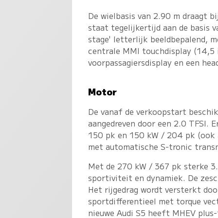
De wielbasis van 2.90 m draagt b
staat tegelijkertijd aan de basis v
stage' letterlijk beeldbepalend, m
centrale MMI touchdisplay (14,5 
voorpassagiersdisplay en een head
Motor
De vanaf de verkoopstart beschik
aangedreven door een 2.0 TFSI. E
150 pk en 150 kW / 204 pk (ook a
met automatische S-tronic transm
Met de 270 kW / 367 pk sterke 3
sportiviteit en dynamiek. De zesc
Het rijgedrag wordt versterkt doo
sportdifferentieel met torque ve
nieuwe Audi S5 heeft MHEV plus-