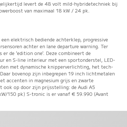
lijkertijd levert de 48 volt mild-hybridetechniek bij
powerboost van maximaal 18 kW / 24 pk.
 een elektrisch bediende achterklep, progressive
ersensoren achter en lane departure warning. Ter
s er de 'edition one'. Deze combineert de
eur en S-line interieur met een sportonderstel, LED-
chten met dynamische knipperverlichting, het tech-
Daar bovenop zijn inbegrepen 19 inch lichtmetalen
et accenten in magnesium grijs en zwarte
t ook op door zijn prijsstelling: de Audi A5
kW/150 pk) S-tronic is er vanaf € 59.990 (Avant