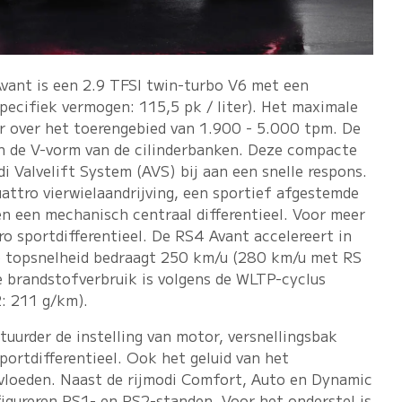
vant is een 2.9 TFSI twin-turbo V6 met een
ecifiek vermogen: 115,5 pk / liter). Het maximale
r over het toerengebied van 1.900 - 5.000 tpm. De
in de V-vorm van de cilinderbanken. Deze compacte
di Valvelift System (AVS) bij aan een snelle respons.
ttro vierwielaandrijving, een sportief afgestemde
en een mechanisch centraal differentieel. Voor meer
o sportdifferentieel. De RS4 Avant accelereert in
 topsnelheid bedraagt 250 km/u (280 km/u met RS
 brandstofverbruik is volgens de WLTP-cyclus
: 211 g/km).
tuurder de instelling van motor, versnellingsbak
portdifferentieel. Ook het geluid van het
nvloeden. Naast de rijmodi Comfort, Auto en Dynamic
figureren RS1- en RS2-standen. Voor het onderstel is