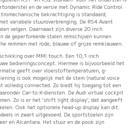
ortonderstel en de versie met Dynamic Ride Control
tromechanische bekrachtiging is standaard;
 met variabele stuuroverbrenging. De RS4 Avant
len velgen. Daarnaast zijn diverse 20 inch
van de geperforeerde stalen remschijven kunnen
che remmen met rode, blauwe of grijze remklauwen.
schikking over MMI touch. Een 10,1 inch
ieuwe bedieningsconcept. Hiermee is bijvoorbeeld het
rmatie geeft over vloeistoftemperaturen, g-
ening is ook mogelijk met de stem (natural voice
nt volledig connected. Zo biedt hij toegang tot een
waaronder Car-to-X-diensten. De Audi virtual cockpit
en. Zo is er het 'shift light display', dat aangeeft
kelen. Ook het optionele head-up display kan dit
ndeels in zwart uitgevoerd. De sportstoelen zijn
eer en Alcantara. Het stuur en de pook zijn