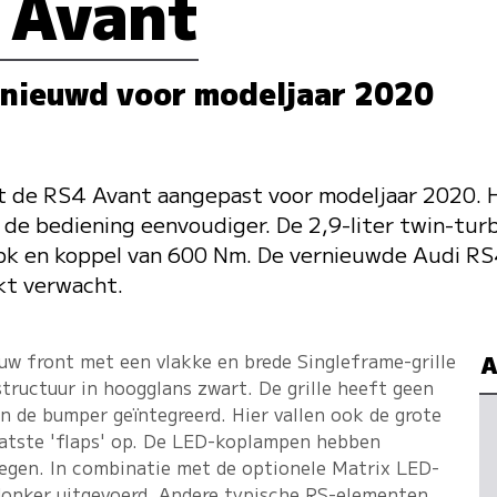
 Avant
rnieuwd voor modeljaar 2020
t de RS4 Avant aangepast voor modeljaar 2020. He
de bediening eenvoudiger. De 2,9-liter twin-tur
pk en koppel van 600 Nm. De vernieuwde Audi RS
kt verwacht.
uw front met een vlakke en brede Singleframe-grille
A
tructuur in hoogglans zwart. De grille heeft geen
 in de bumper geïntegreerd. Hier vallen ook de grote
laatste 'flaps' op. De LED-koplampen hebben
egen. In combinatie met de optionele Matrix LED-
 donker uitgevoerd. Andere typische RS-elementen