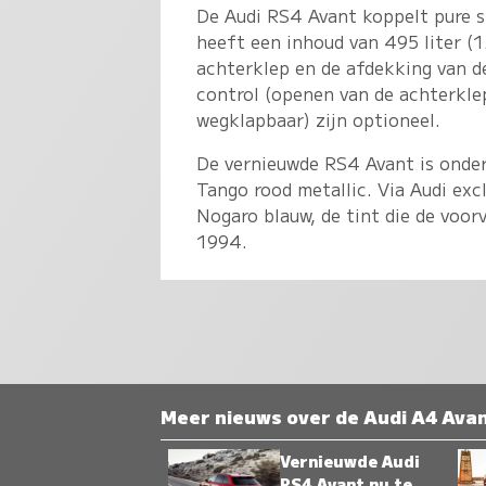
De Audi RS4 Avant koppelt pure s
heeft een inhoud van 495 liter (
achterklep en de afdekking van d
control (openen van de achterkle
wegklapbaar) zijn optioneel.
De vernieuwde RS4 Avant is onder
Tango rood metallic. Via Audi exc
Nogaro blauw, de tint die de voor
1994.
Meer nieuws over de Audi A4 Ava
Vernieuwde Audi
RS4 Avant nu te