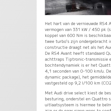
Het hart van de vernieuwde RS4 A
vermogen van 331 kW / 450 pk (sp
koppel van 600 Nm is beschikbaa
twee turbo's zijn ondergebracht 
constructie draagt net als het Au
De RS4 Avant heeft standaard Qua
achttraps Tiptronic-transmissie 
bochtendynamiek is er het Quattr
4,1 seconden van 0-100 km/u. De
dynamic package), het gemiddelde
vastgesteld op 9,2 l/100 km (CO2
Met Audi drive select kiest de bes
besturing, onderstel en Quattro s
uitlaatsysteem is hiermee te beï
zijn er de naar eigen wens te con