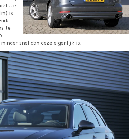
hikbaar
Nm) is
ende
os te
o
 minder snel dan deze eigenlijk is.