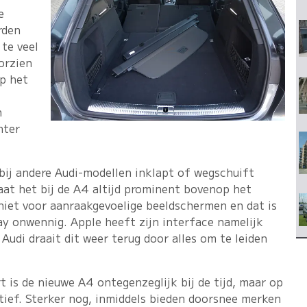
e
rden
te veel
orzien
op het
n
hter
bij andere Audi-modellen inklapt of wegschuift
taat het bij de A4 altijd prominent bovenop het
 niet voor aanraakgevoelige beeldschermen en dat is
ay onwennig. Apple heeft zijn interface namelijk
udi draait dit weer terug door alles om te leiden
 is de nieuwe A4 ontegenzeglijk bij de tijd, maar op
tief. Sterker nog, inmiddels bieden doorsnee merken