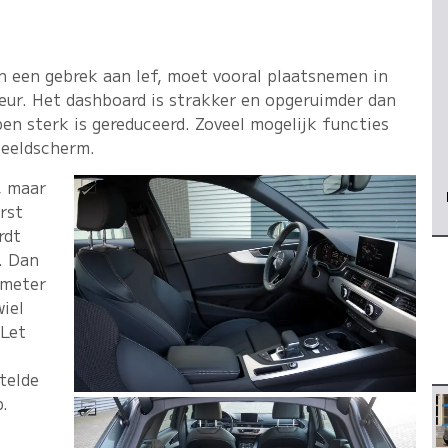
n een gebrek aan lef, moet vooral plaatsnemen in
eur. Het dashboard is strakker en opgeruimder dan
n sterk is gereduceerd. Zoveel mogelijk functies
beeldscherm.
, maar
rst
rdt
. Dan
smeter
wiel
 Let
telde
p.