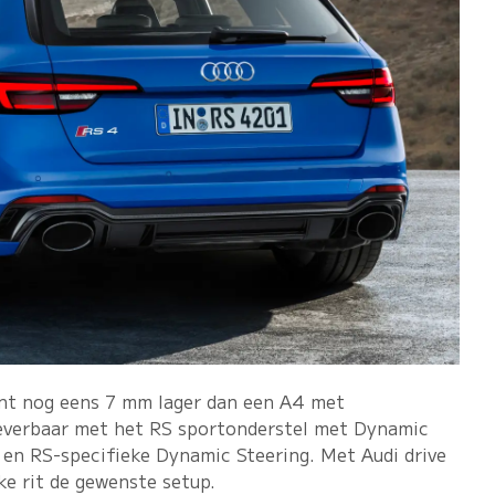
ant nog eens 7 mm lager dan een A4 met
 leverbaar met het RS sportonderstel met Dynamic
en RS-specifieke Dynamic Steering. Met Audi drive
ke rit de gewenste setup.