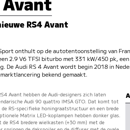
 Avant
nieuwe RS4 Avant
Sport onthult op de autotentoonstelling van Fra
een 2.9 V6 TFSI biturbo met 331 kW/450 pk, een
g. De Audi RS 4 Avant wordt begin 2018 in Neder
e marktlancering bekend gemaakt.
S4 Avant hebben de Audi-designers zich laten
A
egendarische Audi 90 quattro IMSA GTO. Dat komt tot
t de RS-specifieke honingraatstructuur en een brede
 optionele Matrix LED-koplampen hebben donker glas.
t de RS4 bredere wielkasten (+30 mm) met de
r springen de dakspoiler en de diffuser met de ovale